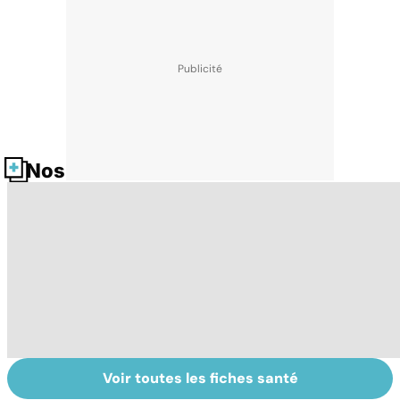
Nos fiches santé
Voir toutes les fiches santé
Le TDAH, un
Accident
Tr