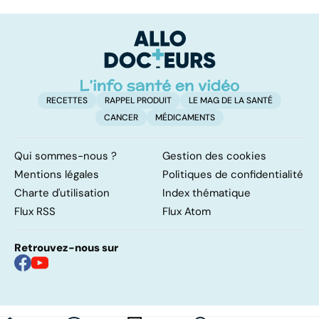
trouble de
vasculaire
dé
l'attention avec
cérébral : l'enfant
p
ou sans
également
hyperactivité
touché
RECETTES
RAPPEL PRODUIT
LE MAG DE LA SANTÉ
CANCER
MÉDICAMENTS
Qui sommes-nous ?
Gestion des cookies
Mentions légales
Politiques de confidentialité
Charte d'utilisation
Index thématique
Flux RSS
Flux Atom
Retrouvez-nous sur