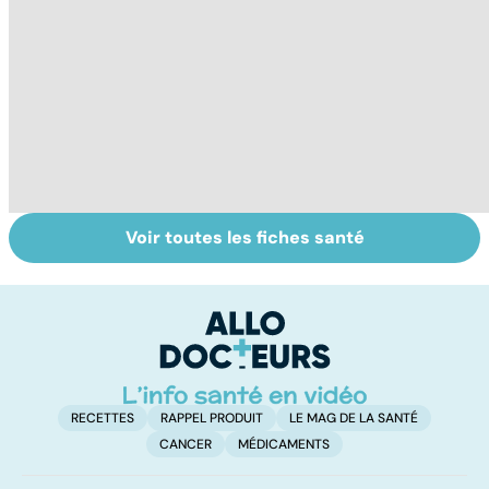
Voir toutes les fiches santé
Quand les tics
Laboratoires,
So
dévorent la vie
bienfaiteurs ou
d
manipulateurs ?
RECETTES
RAPPEL PRODUIT
LE MAG DE LA SANTÉ
CANCER
MÉDICAMENTS