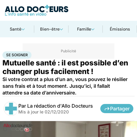
Santé
Bien-être
Famille
Émissions
Accueil
Santé
Société
Économie
Se soigner
SE SOIGNER
Mutuelle santé : il est possible d’en
changer plus facilement !
Si votre contrat a plus d’un an, vous pouvez le résilier
sans frais et à tout moment. Jusqu’ici, il fallait
attendre sa date d’anniversaire.
Par
La rédaction d'Allo Docteurs
Partager
Mis à jour le
02/12/2020