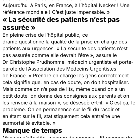
Aujourd’hui à Paris, en France, à l’hôpital Necker ! Une
référence mondiale ! C’est juste impensable. »
« La sécurité des patients n’est pas
assurée »
En pleine crise de l’hôpital public, ce
drame questionne la qualité de la prise en charge des
patients aux urgences. «
La sécurité des patients n’est
pas assurée comme elle devrait l’être »,
assure le
Dr Christophe Prudhomme, médecin urgentiste et porte-
parole de l’Association des Médecins Urgentistes
de France.
« Prendre en charge les gens correctement
cela signifie que, en cas de doute, on doit hospitaliser.
Mais comme on n’a pas de lits, même
quand on a un
petit doute, on donne des consignes aux parents et on
les renvoie à la maison »,
se désespère-t-il.
« C’
est
ça, le
problème.
On
en permanence sur le fil du rasoir et
en
étant sur le fil, statistiqueme
nt cela entra
îne une
surmortalité é
vitable. »
Manque de temps
Manque d’effectifs, manque de moyens… Et manque de