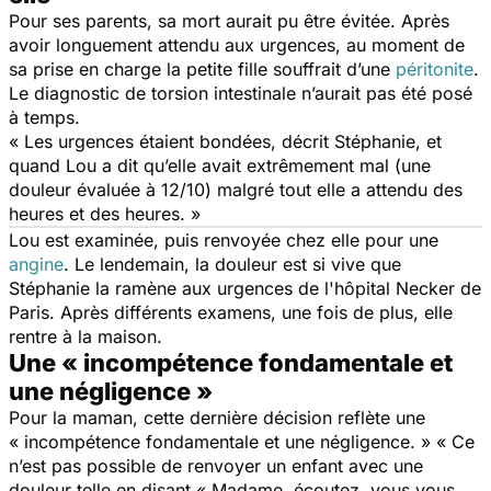
Pour ses parents, sa mort aurait pu être évitée. Après
avoir longuement attendu aux urgences, au moment de
sa prise en charge la petite fille souffrait d’une
péritonite
.
Le diagnostic de torsion intestinale n’aurait pas été posé
à temps.
« Les urgences étaient bondées,
décrit Stéphanie,
et
quand Lou a dit qu’elle
avait
extrêmement
mal (une
douleur évaluée à 12/10) malgré tout elle a attendu des
heures et des heures. »
Lou est examinée, puis renvoyée chez elle pour une
angine
. Le lendemain, la douleur est si vive que
Stéphanie la ramène aux urgences de l'hôpital Necker de
Paris. Après différents examens, une fois de plus, elle
rentre à la maison.
Une « incompétence fondamentale et
une négligence »
Pour la maman, cette dernière décision reflète une
«
incompétence fondamentale et une négligence. » « Ce
n’est pas
possible de renvoyer un enfant avec une
douleur telle en disant « Madame,
écoutez, vous
vous