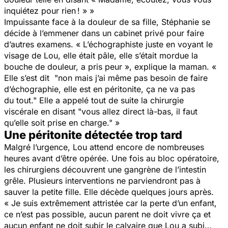
inquiétez pour rien ! » »
Impuissante face à la douleur de sa fille, Stéphanie se
décide à l’emmener dans un cabinet privé pour faire
d’autres examens.
«
L’échographiste juste en voyant le
visage de Lou, elle était pâle, elle s’était mordue la
bouche de douleur, a pris peur »,
explique la maman.
«
Elle s’est dit
"non mais j’ai même pas besoin de faire
d’échographie, elle est en péritonite, ça ne va pas
du tout."
Elle a appelé tout de suite la chirurgie
viscérale en disant
"vous allez direct là-bas, il faut
qu’elle soit prise en charge."
»
Une péritonite détectée trop tard
Malgré l’urgence, Lou attend encore de nombreuses
heures avant d’être opérée. Une fois au bloc opératoire,
les chirurgiens découvrent une gangrène de l’intestin
grêle. Plusieurs interventions ne parviendront pas à
sauver la petite fille. Elle décède quelques jours après.
« Je suis extrêmement attristée car la perte d’un enfant,
ce n’est pas
possible, aucun parent ne doit vivre ça et
aucun enfant ne doit subir le calvaire que Lou a subi…