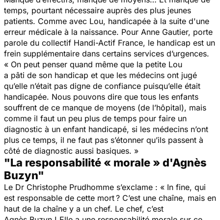
temps, pourtant nécessaire auprès des plus jeunes
patients. Comme avec Lou, handicapée à la suite d'une
erreur médicale à la naissance. Pour Anne Gautier, porte
parole du collectif Handi-Actif France, le handicap est un
frein supplémentaire dans certains services d’urgences.
« On peut penser quand même que la petite Lou
a pâti de son handicap et que les médecins ont jugé
qu’elle n’était pas digne de confiance puisqu’elle était
handicapée. Nous pouvons dire que
tous
les enfants
souffrent de ce manque de moyens (de l’hôpital), mais
comme il faut un peu plus de temps pour faire un
diagnostic à un enfant handicapé, si les médecins n’ont
plus ce temps, il ne faut pas s’étonner qu’ils passent à
côté de diagnostic aussi basiques. »
"La responsabilité « morale » d'Agnès
Buzyn"
Le Dr Christophe Prudhomme s’exclame :
«
In fine,
qui
e
st
responsable
de cette mort ? C’est une chaîne, mais en
haut de la chaîne y a un chef. Le chef, c’est
Agnès
Buzyn
! Elle a une responsabilité morale sur ce