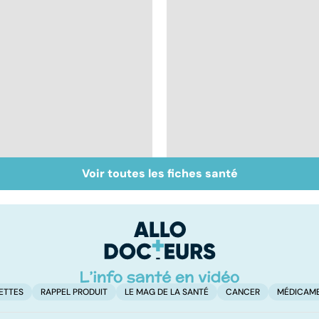
Voir toutes les fiches santé
Presbytie : pourquoi
Mieux dépister la
choisir de se faire
DMLA
opérer ?
ETTES
RAPPEL PRODUIT
LE MAG DE LA SANTÉ
CANCER
MÉDICAM