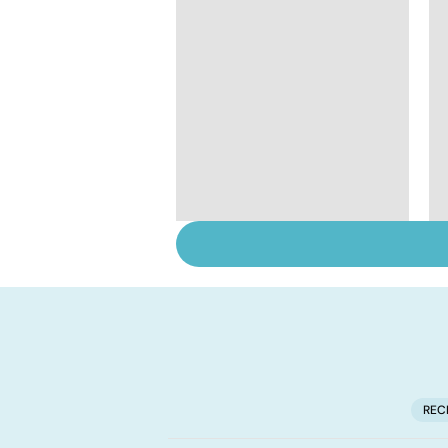
Conjonctivite,
kératite, uvéite :
attention les yeux !
REC