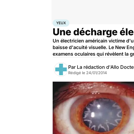
Accueil
Santé
Maladies
Yeux
YEUX
Une décharge éle
Un électricien américain victime d'
baisse d'acuité visuelle. Le New En
examens oculaires qui révèlent la gr
Par
La rédaction d'Allo Doct
Rédigé le
24/01/2014