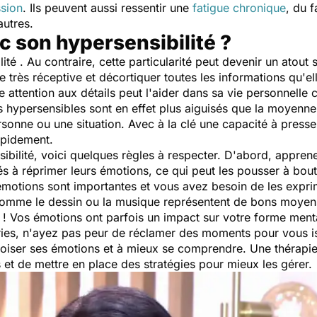
sion
. Ils peuvent aussi ressentir une
fatigue chronique
,
du f
autres.
 son hypersensibilité ?
ité . Au contraire, cette particularité peut devenir un atout
très réceptive et décortiquer toutes les informations qu'ell
ette attention aux détails peut l'aider dans sa vie personnell
es hypersensibles sont en effet plus aiguisés que la moyenne
sonne ou une situation. Avec à la clé une capacité à pressen
apidement.
ibilité
,
voici quelques règles à respecter. D'abord, appren
s à réprimer leurs émotions, ce qui peut les pousser à bou
s émotions sont importantes et vous avez besoin de les exp
e comme le dessin ou la musique représentent de bons moyen
r ! Vos émotions ont parfois un impact sur votre forme me
ies, n'ayez pas peur de réclamer des moments pour vous is
ivoiser ses émotions et à mieux se comprendre. Une thérap
et de mettre en place des stratégies pour mieux les gérer.