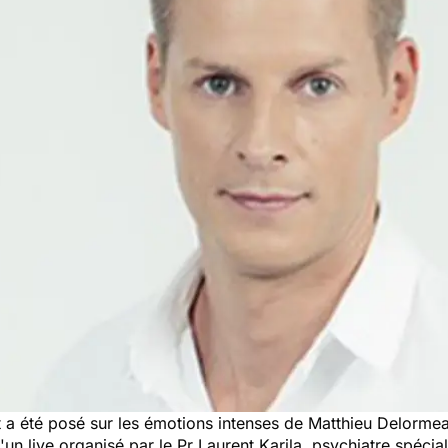
a été posé sur les émotions intenses de Matthieu Delormeau 
s d'un live organisé par le Pr Laurent Karila, psychiatre spécia