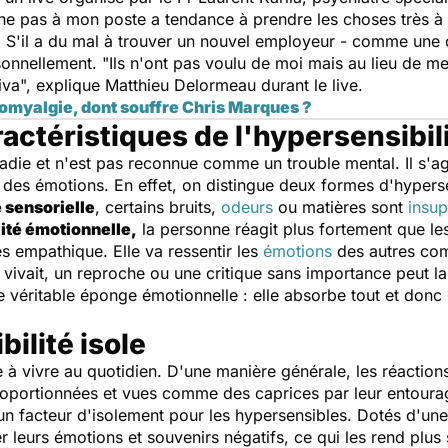
he pas à mon poste
a tendance à prendre les choses très à
l. S'il a du mal à trouver un nouvel employeur - comme une c
rsonnellement.
"Ils n'ont pas voulu de moi mais
au lieu de me
iva
"
,
explique Matthieu Delormeau durant le live.
romyalgie, dont souffre Chris Marques ?
ractéristiques de l'hypersensibili
adie et n'est pas reconnue comme un trouble mental. Il s'agi
et des émotions. En effet, on distingue deux formes d'hyperse
 sensorielle
, certains bruits,
odeurs
ou matières sont
insup
ité émotionnelle,
la personne réagit plus fortement que les
ès empathique. Elle va ressentir les
émotions
des autres com
a vivait, un reproche ou une critique sans importance peut l
véritable éponge émotionnelle : elle absorbe tout et donc r
ilité isole
le à vivre au quotidien. D'une manière générale, les réaction
roportionnées et vues comme des caprices par leur entoura
un facteur d'isolement
pour les hypersensibles. Dotés d'une
er leurs émotions et souvenirs négatifs, ce qui les rend plu