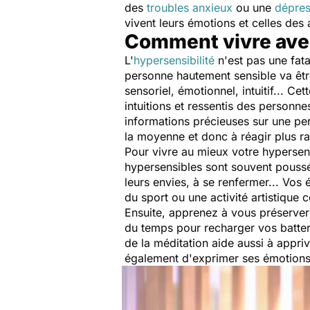
des
troubles anxieux
ou une
dépres
vivent leurs émotions et celles des 
Comment vivre avec
L'
hypersensibilité
n'est pas une fatal
personne hautement sensible va être 
sensoriel, émotionnel, intuitif... C
intuitions et ressentis des personn
informations précieuses sur une per
la moyenne et donc à réagir plus r
Pour vivre au mieux votre hypersens
hypersensibles sont souvent poussé
leurs envies, à se renfermer... Vo
du sport ou une activité artistiqu
Ensuite, apprenez à vous préserve
du temps pour recharger vos batter
de la méditation aide aussi à appr
également d'exprimer ses émotions 