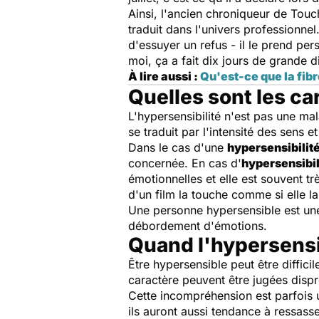
Ainsi, l'ancien chroniqueur de
Touc
traduit dans l'univers professionne
d'essuyer un refus - il le prend pe
moi, ça a fait dix jours de grande d
À lire aussi :
Qu'est-ce que la fib
Quelles sont les ca
L'hypersensibilité n'est pas une mal
se traduit par l'intensité des sens 
Dans le cas d'une
hypersensibilité
concernée. En cas d'
hypersensibil
émotionnelles et elle est souvent tr
d'un film la touche comme si elle l
Une personne hypersensible est une 
débordement d'émotions.
Quand l'hypersensib
Être hypersensible peut être diffici
caractère peuvent être jugées disp
Cette incompréhension est parfois 
ils auront aussi tendance à ressass