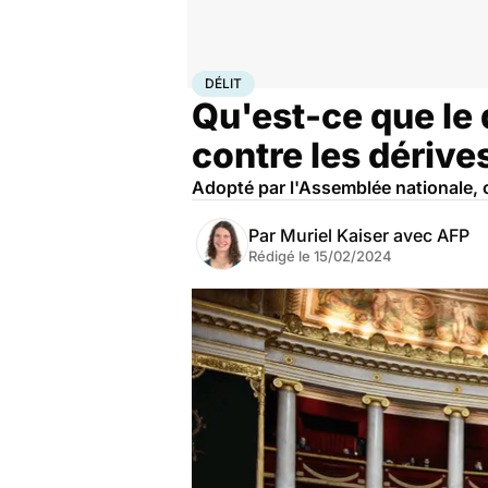
Accueil
Santé
Société
Justice
Délit
DÉLIT
Qu'est-ce que le 
contre les dérive
Adopté par l'Assemblée nationale, 
Par
Muriel Kaiser avec AFP
Rédigé le
15/02/2024