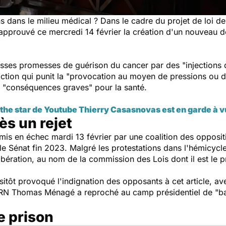
 dans le milieu médical ? Dans le cadre du projet de loi de 
approuvé ce mercredi 14 février la création d'un nouveau d
ausses promesses de guérison du cancer par des
"injections 
action qui punit la
"provocation au moyen de pressions ou d
s
"conséquences graves"
pour la santé.
the star de Youtube Thierry Casasnovas est en garde à 
ès un rejet
mis en échec mardi 13 février par une coalition des oppositio
 le Sénat fin 2023. Malgré les protestations dans l'hémicyc
ération, au nom de la commission des Lois dont il est le p
itôt provoqué l'indignation des opposants à cet article, av
 RN Thomas Ménagé a reproché au camp présidentiel de
"ba
e prison