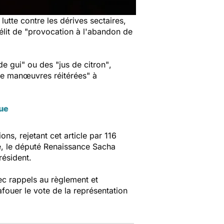
lutte contre les dérives sectaires,
élit de
"provocation à l'abandon de
de gui"
ou des
"jus de citron"
,
e manœuvres réitérées"
à
vue
ns, rejetant cet article par 116
le, le député Renaissance Sacha
résident.
ec rappels au règlement et
fouer le vote de la représentation