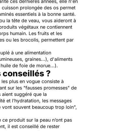
rité ces dernières années, elle n'en
La cuisson prolongée des os permet
 aminés essentiels à la bonne santé.
ou la tête de veau, vous aideront à
 produits végétaux ne contiennent
orps humain. Les fruits et les
es ou les brocolis, permettent par
ouplé à une alimentation
umineuses, graines...), d'aliments
 huile de foie de morue...).
 conseillés ?
 les plus en vogue consiste à
ant sur les "fausses promesses" de
 aient suggéré que la
ité et l’hydratation, les messages
e vont souvent beaucoup trop loin
",
e ce produit sur la peau n’ont pas
t, il est conseillé de rester