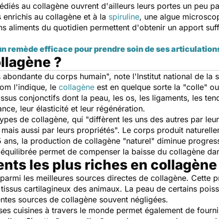
diés au collagène ouvrent d'ailleurs leurs portes un peu pa
 enrichis au collagène et à la
spiruline
, une algue microscop
ins aliments du quotidien permettent d'obtenir un apport suf
un remède efficace pour prendre soin de ses articulation
llagène ?
lus abondante du corps humain
", note l'Institut national de l
om l'indique, le
collagène
est en quelque sorte la "colle" o
ssus conjonctifs dont la peau, les os, les ligaments, les tend
ance, leur élasticité et leur régénération.
 types de collagène, qui "
diffèrent les uns des autres par leu
 mais aussi par leurs propriétés
". Le corps produit naturell
25 ans, la production de collagène "naturel" diminue progre
 équilibrée permet de compenser la baisse du collagène da
ents les plus riches en collagène
 parmi les meilleures sources directes de collagène. Cette p
s tissus cartilagineux des animaux. La peau de certains pois
ntes sources de collagène souvent négligées.
es cuisines à travers le monde permet également de fourni