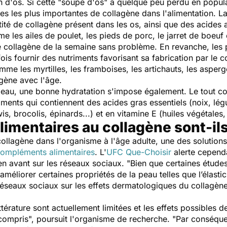
on d'os. Si cette "soupe d'os" a quelque peu perdu en popula
s les plus importantes de collagène dans l'alimentation. 
tité de collagène présent dans les os, ainsi que des acides
les ailes de poulet, les pieds de porc, le jarret de boeuf 
de collagène de la semaine sans problème. En revanche, les
ois fournir des nutriments favorisant sa fabrication par le c
me les myrtilles, les framboises, les artichauts, les asperg
agène avec l'âge.
a peau, une bonne hydratation s'impose également. Le tout c
iments qui contiennent des acides gras essentiels (noix, lég
s, brocolis, épinards...) et en vitamine E (huiles végétales,
imentaires au collagène sont-ils
ollagène dans l'organisme à l'âge adulte, une des solutions
ompléments alimentaires
. L'
UFC Que-Choisir
alerte cepend
n avant sur les réseaux sociaux. "
Bien que certaines études
éliorer certaines propriétés de la peau telles que l’élastic
réseaux sociaux sur les effets dermatologiques du collagèn
térature sont actuellement limitées et les effets possibles d
 compris
", poursuit l'organisme de recherche. "
Par conséquen