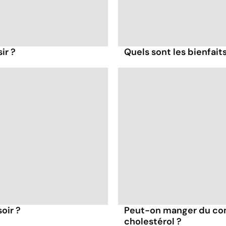
ir ?
Quels sont les bienfait
oir ?
Peut-on manger du co
cholestérol ?