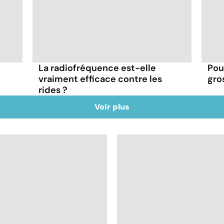
La radiofréquence est-elle
Pour
vraiment efficace contre les
gros
rides ?
Voir plus