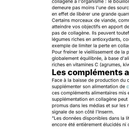
collagène à l'organisme : le bouill
demeure pas moins l'une des source
en effet de libérer une grande quan
Certains morceaux de viande, comme 
atteindre vos objectifs en apport 
pas de collagène. Ils peuvent toutef
légumes riches en antioxydants, com
exemple de limiter la perte en coll
Pour freiner le vieillissement de l
globalement équilibrée, à base d'al
riches en vitamines C (agrumes, kiwi
Les compléments al
Face à la baisse de production du c
supplémenter son alimentation de
c
ces compléments alimentaires mis e
supplémentation en collagène peut am
promus dans les médias et sur les 
signale de son côté l'Inserm.
"
Les données disponibles dans la lit
encore été entièrement élucidés ni