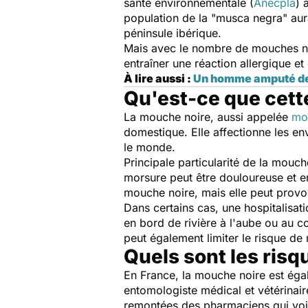
santé environnementale (
Anecpla
) 
population de la "musca negra" aur
péninsule ibérique.
Mais avec le nombre de mouches no
entraîner une réaction allergique e
À lire aussi :
Un homme amputé des 
Qu'est-ce que cett
La mouche noire, aussi appelée
mo
domestique. Elle affectionne les en
le monde.
Principale particularité de la mouche
morsure peut être douloureuse et e
mouche noire, mais elle peut provo
Dans certains cas, une hospitalisati
en bord de rivière à l'aube ou au co
peut également limiter le risque d
Quels sont les ris
En France, la mouche noire est éga
entomologiste médical et vétérinaire
remontées des pharmaciens qui voie