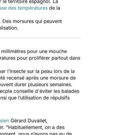
r le territoire espagnol. La
sse des températures
de la
. Des morsures qui peuvent
lisation.
 7 millimètres pour une mouche
atures pour proliférer partout dans
ar l’insecte sur la peau lors de la
été recensé après une morsure de
euvent durer plusieurs semaines.
ecpla conseille d'éviter les balades
i que l’utilisation de répulsifs
isien
Gérard Duvallet,
r. "
Habituellement, on a des
 moment, nous n’avons pas eu de