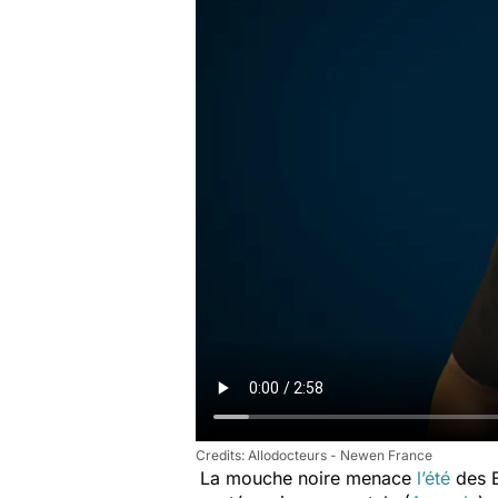
Allodocteurs - Newen France
La mouche noire menace
l’été
des E