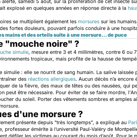
a alerté, samedi 5 août, sur la prolifération de cet insecte su
ait explosé en quelques années en réponse directe à la
hau
ires se multiplient également les
morsures
sur les humains
t des fortes douleurs, pouvant parfois conduire à une hospita
mains et des orteils suite à une morsure... de puce
e "mouche noire" ?
uche simulie
, mesure entre 3 et 4 millimètres, contre 6 ou
vironnements tropicaux, mais profite de la hausse de tempér
 simulie : elle se nourrit de sang humain. La salive laissée p
ntraîner des
réactions allergiques
. Aucun décès n’a encore 
quer de la fièvre, des maux de têtes ou des nausées, qui p
on peut être nécessaire. Pour éviter de se faire mordre, l'An
ucher du soleil. Porter des vêtements sombres et amples ains
e morsure.
ques d'une morsure ?
lement présente depuis "
très longtemps
", a expliqué au
Par
, professeur émérite à l’université Paul-Valéry de Montpellie
nt défiler les victimes au courant du mois d’août. Pour le