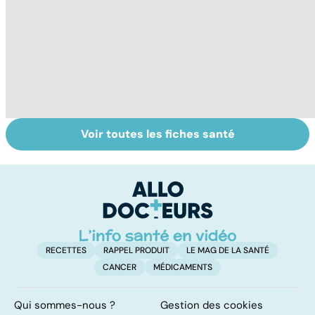
Voir toutes les fiches santé
Intoxications
Votre santé en
Vi
alimentaires :
vacances
e
menaces dans
le
nos assiettes !
RECETTES
RAPPEL PRODUIT
LE MAG DE LA SANTÉ
CANCER
MÉDICAMENTS
Qui sommes-nous ?
Gestion des cookies