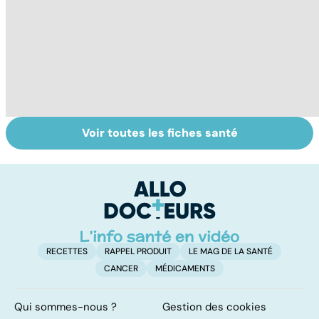
Voir toutes les fiches santé
L'anosmie,
AVC : quand le
A
l'odorat en moins
cerveau fait une
va
attaque
cé
é
t
RECETTES
RAPPEL PRODUIT
LE MAG DE LA SANTÉ
CANCER
MÉDICAMENTS
Qui sommes-nous ?
Gestion des cookies