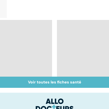
Voir toutes les fiches santé
Muscler ses abdos
Arthrite,
pour retrouver un
polyarthrite... : les
ventre plat
articulations en
souffrance