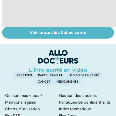
Voir toutes les fiches santé
VIH : la maladie
Tout savoir sur
G
dont on ne guérit
les anti-
m
pas
inflammatoires
r
d
!
RECETTES
RAPPEL PRODUIT
LE MAG DE LA SANTÉ
CANCER
MÉDICAMENTS
Qui sommes-nous ?
Gestion des cookies
Mentions légales
Politiques de confidentialité
Charte d'utilisation
Index thématique
Flux RSS
Flux Atom