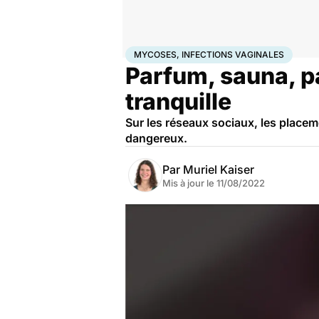
Accueil
Santé
Société
Mycoses, infections vagina
MYCOSES, INFECTIONS VAGINALES
Parfum, sauna, pai
tranquille
Sur les réseaux sociaux, les placem
dangereux.
Par
Muriel Kaiser
Mis à jour le
11/08/2022