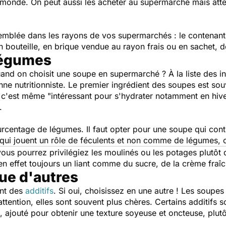
 monde. On peut aussi les acheter au supermarché mais atten
emblée dans les rayons de vos supermarchés : le contenant.
 bouteille, en brique vendue au rayon frais ou en sachet, 
légumes
quand on choisit une soupe en supermarché ? À la liste des in
ienne nutritionniste. Le premier ingrédient des soupes est s
t c'est même "
intéressant pour s'hydrater notamment en hiv
.
rcentage de légumes. Il faut opter pour une soupe qui conti
ui jouent un rôle de féculents et non comme de légumes, c
us pourrez privilégiez les moulinés ou les potages plutôt 
en effet toujours un liant comme du sucre, de la crème fra
que d'autres
ent des
additifs
. Si oui, choisissez en une autre ! Les soupes 
ttention, elles sont souvent plus chères. Certains additifs 
s, ajouté pour obtenir une texture soyeuse et oncteuse, pl