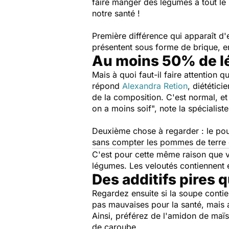
faire manger des légumes à tout le
notre santé !
Première différence qui apparaît d'
présentent sous forme de brique, en
Au moins 50% de 
Mais à quoi faut-il faire attention 
répond
Alexandra Retion
, diététic
de la composition. C'est normal, e
on a moins soif
", note la spécialiste
Deuxième chose à regarder : le pou
sans compter les pommes de terre q
C'est pour cette même raison que vo
légumes. Les veloutés contiennent 
Des additifs pires 
Regardez ensuite si la soupe conti
pas mauvaises pour la santé, mais a
Ainsi, préférez de l'amidon de maï
de caroube.