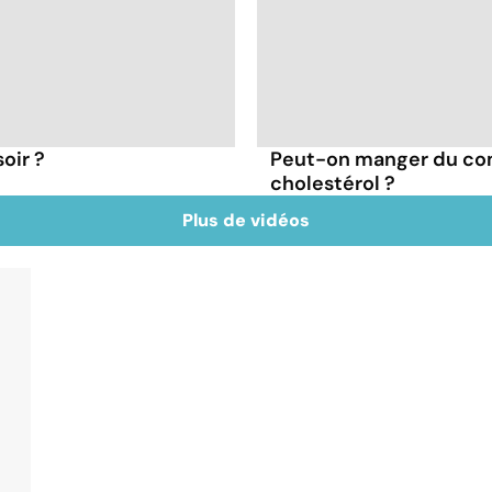
oir ?
Peut-on manger du co
cholestérol ?
Plus de vidéos