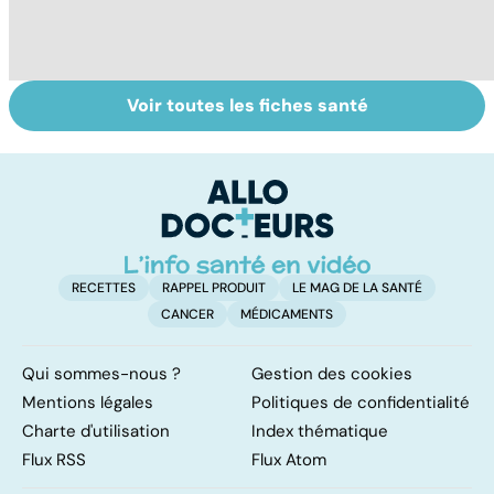
Voir toutes les fiches santé
Tout savoir sur
Inflammation des
Vi
les infections
amygdales : que
oc
pulmonaires
faire en cas
qu
d'angine ?
su
in
RECETTES
RAPPEL PRODUIT
LE MAG DE LA SANTÉ
CANCER
MÉDICAMENTS
Qui sommes-nous ?
Gestion des cookies
Mentions légales
Politiques de confidentialité
Charte d'utilisation
Index thématique
Flux RSS
Flux Atom