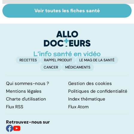
Voir toutes les fiches santé
Le magnésium,
Intestin irritable :
Al
un oligo-élément
le régime
pé
vital
FODMAP, une
solution ?
RECETTES
RAPPEL PRODUIT
LE MAG DE LA SANTÉ
CANCER
MÉDICAMENTS
Qui sommes-nous ?
Gestion des cookies
Mentions légales
Politiques de confidentialité
Charte d'utilisation
Index thématique
Flux RSS
Flux Atom
Retrouvez-nous sur