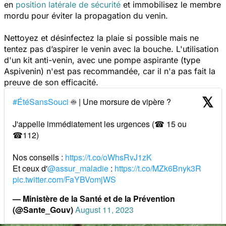
en
position latérale de sécurité
et immobilisez le membre
mordu pour éviter la propagation du venin.
Nettoyez et désinfectez la plaie si possible mais ne
tentez pas d’aspirer le venin avec la bouche. L'utilisation
d'un kit anti-venin, avec une pompe aspirante (type
Aspivenin) n'est pas recommandée, car il n'a pas fait la
preuve de son efficacité.
#ÉtéSansSouci
☀ | Une morsure de vipère ?
J'appelle immédiatement les urgences (☎ 15 ou
☎112)
Nos conseils :
https://t.co/oWhsRvJ1zK
Et ceux d'
@assur_maladie
:
https://t.co/MZk6Bnyk3R
pic.twitter.com/FaYBVomjWS
— Ministère de la Santé et de la Prévention
(@Sante_Gouv)
August 11, 2023