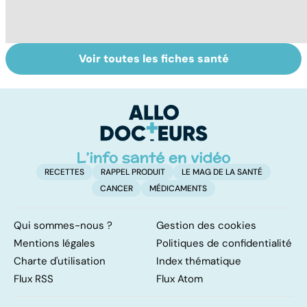
Voir toutes les fiches santé
Conjonctivite,
Faites un pied de
Al
kératite, uvéite :
nez à la rhinite
al
attention les
d
yeux !
l'
RECETTES
RAPPEL PRODUIT
LE MAG DE LA SANTÉ
CANCER
MÉDICAMENTS
Qui sommes-nous ?
Gestion des cookies
Mentions légales
Politiques de confidentialité
Charte d'utilisation
Index thématique
Flux RSS
Flux Atom