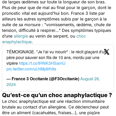
de larges œdèmes sur toute la longueur de son bras.
Plus de peur que de mal au final pour le garçon, dont le
pronostic vital est aujourd’hui bon.
France 3
liste par
ailleurs les autres symptômes subis par le garçon à la
suite de sa morsure : "
vomissements, œdème, chute de
tension, difficulté à respirer…
" Des symptômes typiques
d’une
allergie
au venin de serpent, ou
choc
anaphylactique
.
TÉMOIGNAGE. "Je l'ai vu mourir" : le récit glaçant d'un
père pour sauver son fils de 10 ans, mordu par une
vipère
https://t.co/tHNK3HSamU
pic.twitter.com/uLhMp6lh9s
— France 3 Occitanie (@F3Occitanie)
August 26,
2024
Qu’est-ce qu’un choc anaphylactique ?
Le choc anaphylactique est une réaction immunitaire
brutale au contact d’un allergène. Ce déclencheur peut
être un aliment (cacahuètes, fraises…), une piqûre