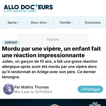
Santé
Bien-être
Famille
Émissions
Accueil
Santé
Serpent
SERPENT
Mordu par une vipère, un enfant fait
une réaction impressionnante
Julien, un garçon de 10 ans, a fait une grave réaction
allergique après avoir été mordu par une vipère alors
qu’il randonnait en Ariège avec son père. Ce dernier
témoigne.
Par
Mathis Thomas
Partager
Mis à jour le
12/11/2024