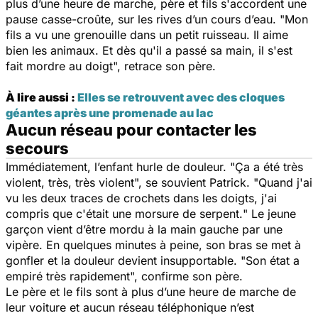
plus d’une heure de marche, père et fils s'accordent une
pause casse-croûte, sur les rives d’un cours d’eau. "
Mon
fils a vu une grenouille dans un petit ruisseau. Il aime
bien les animaux. Et dès qu'il a passé sa main, il s'est
fait mordre au doigt
", retrace son père.
À lire aussi :
Elles se retrouvent avec des cloques
géantes après une promenade au lac
Aucun réseau pour contacter les
secours
Immédiatement, l’enfant hurle de douleur. "
Ça a été très
violent, très, très violent
", se souvient Patrick. "
Quand j'ai
vu les deux traces de crochets dans les doigts, j'ai
compris que c'était une morsure de serpent.
" Le jeune
garçon vient d’être mordu à la main gauche par une
vipère. En quelques minutes à peine, son bras se met à
gonfler et la douleur devient insupportable. "
Son état a
empiré très rapidement
", confirme son père.
Le père et le fils sont à plus d’une heure de marche de
leur voiture et aucun réseau téléphonique n’est