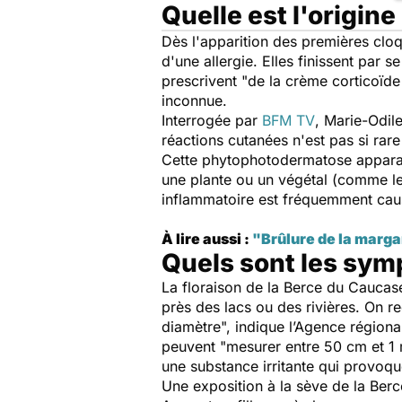
Quelle est l'origine
Dès l'apparition des premières cloqu
d'une allergie. Elles finissent par 
prescrivent "
de la crème corticoïde
inconnue.
Interrogée par
BFM TV
, Marie-Odil
réactions cutanées n'est pas si rare 
Cette phytophotodermatose apparaî
une plante ou un végétal (comme le
inflammatoire est fréquemment caus
À lire aussi :
"Brûlure de la marga
Quels sont les sym
La floraison de la Berce du Caucase
près des lacs ou des rivières. On re
diamètre
", indique l’Agence régiona
peuvent "
mesurer entre 50 cm et 1
une substance irritante qui provoque
Une exposition à la sève de la Ber