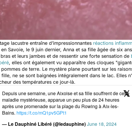
age lacustre entraîne d’impressionnantes
réactions inflamm
en Savoie, le 9 juin dernier, Anna et sa fille âgée de six ans
 bras et leurs jambes et de ressentir une forte sensation de
béré
, elles ont également vu apparaître des cloques "
gigan
s pommes de terre. Le mystère plane pourtant sur les raison
a fille, ne se sont baignées intégralement dans le lac. Elles 
îcheur des températures ce jour-là.
Depuis une semaine, une Aixoise et sa fille souffrent de cette
maladie mystérieuse, apparue un peu plus de 24 heures
après une promenade sur la plage du Rowing à Aix-les-
Bains.
https://t.co/mQ1pv5GPt1
— Le Dauphiné Libéré (@ledauphine)
June 18, 2024