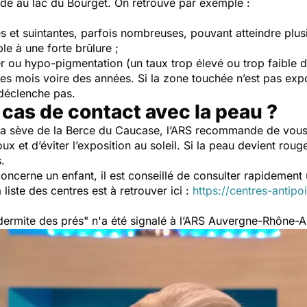
ade au lac du Bourget. On retrouve par exemple :
 et suintantes, parfois nombreuses, pouvant atteindre plusi
le à une forte brûlure ;
er ou hypo-pigmentation (un taux trop élevé ou trop faible 
s mois voire des années. Si la zone touchée n’est pas expo
e déclenche pas.
cas de contact avec la peau ?
 la sève de la Berce du Caucase, l’ARS recommande de vous
oux et d’éviter l’exposition au soleil. Si la peau devient roug
s.
concerne un enfant, il est conseillé de consulter rapidement
liste des centres est à retrouver ici :
https://centres-antipo
"dermite des prés" n'a été signalé à l’ARS Auvergne-Rhône-