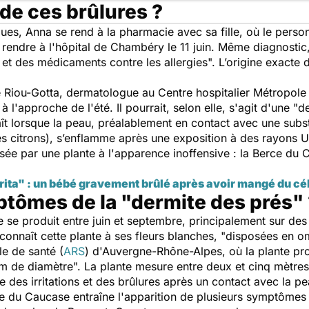
 de ces brûlures ?
es, Anna se rend à la pharmacie avec sa fille, où le personn
se rendre à l'hôpital de Chambéry le 11 juin. Même diagnostic
 et des médicaments contre les allergies
". L’origine exacte 
e Riou-Gotta, dermatologue au Centre hospitalier Métropole
à l'approche de l'été. Il pourrait, selon elle, s'agit d'une "
de
t lorsque la peau, préalablement en contact avec une subs
s citrons), s’enflamme après une exposition à des rayons U
ée par une plante à l'apparence inoffensive : la Berce du 
rita" : un bébé gravement brûlé après avoir mangé du cél
ptômes de la "dermite des prés" 
 se produit entre juin et septembre, principalement sur des
connaît cette plante à ses fleurs blanches, "
disposées en om
le de santé (
ARS
) d'Auvergne-Rhône-Alpes, où la plante prol
 m de diamètre
". La plante mesure entre deux et cinq mètres
 des irritations et des brûlures après un contact avec la pe
ce du Caucase entraîne l'apparition de plusieurs symptômes