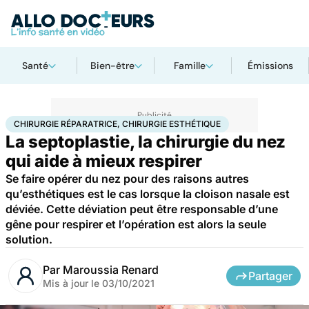
Santé
Bien-être
Famille
Émissions
Accueil
Bien-être
Chirurgie réparatrice, chirurgie esthétique
CHIRURGIE RÉPARATRICE, CHIRURGIE ESTHÉTIQUE
La septoplastie, la chirurgie du nez
qui aide à mieux respirer
Se faire opérer du nez pour des raisons autres
qu’esthétiques est le cas lorsque la cloison nasale est
déviée. Cette déviation peut être responsable d’une
gêne pour respirer et l’opération est alors la seule
solution.
Par
Maroussia Renard
Partager
Mis à jour le
03/10/2021