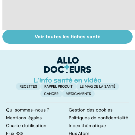
Voir toutes les fiches santé
Faites un pied de
Comment
P
nez à la rhinite
soigner les
c
polypes, ces
gr
excroissances
qui envahissent
nos sinus ?
RECETTES
RAPPEL PRODUIT
LE MAG DE LA SANTÉ
CANCER
MÉDICAMENTS
Qui sommes-nous ?
Gestion des cookies
Mentions légales
Politiques de confidentialité
Charte d'utilisation
Index thématique
Flux RSS
Flux Atom