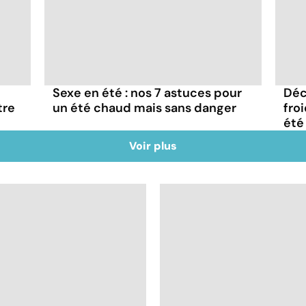
Sexe en été : nos 7 astuces pour
Déc
tre
un été chaud mais sans danger
fro
été
Voir plus