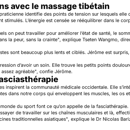
ns avec le massage tibétain
aticienne identifie des points de tension sur lesquels elle d
t stimulés. L’énergie est censée se rééquilibrer dans le cor
uels on peut travailler pour améliorer l’état de santé, le somm
sans la peur, sans la crainte"
, explique Tseten Wangmo, direc
tes sont beaucoup plus lents et ciblés. Jérôme est surpris, c
ression d’avoir un soin. Elle trouve les petits points douloure
t assez agréable"
, confie Jérôme.
fasciasthérapie
es inspirent la communauté médicale occidentale. Elle s’in
es dans notre corps qui enveloppent les muscles, les os e
 monde du sport font ce qu’on appelle de la fasciathérapie
sayer de travailler sur les chaînes musculaires et là, eff
es traditionnelles asiatiques"
, explique le Dr Nicolas Bari