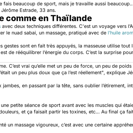
Je fais beaucoup de sport, mais je travaille aussi beaucou
e Jérôme Estrade, 33 ans.
e comme en Thaïlande
s
avec deux techniques différentes. C'est un voyage vers l’A
ter le nuad sabai, un massage, pratiqué avec de
l’huile aro
s gestes sont en fait très appuyés, la masseuse utilise tout
est de rééquilibrer l’énergie du corps. C’est la surprise pour
. C’est vrai qu’elle met un peu de force, un peu de poids p
’était un peu plus doux que ça l’est réellement"
, explique J
jambes, en passant par la tête, sans oublier l’étirement, in
it une petite séance de sport avant avec les muscles qui éta
ouleurs, et ça faisait partir les toxines, etc… Au final ça fa
é un massage vigoureux, c’est avec une certaine appréhens