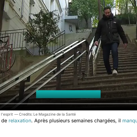
l'esprit
Le Magazine de la Santé
t de
relaxation
. Après plusieurs semaines chargées, il
manqu