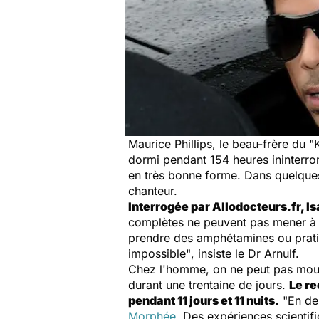
Maurice Phillips, le beau-frère du 
dormi pendant 154 heures ininterro
en très bonne forme. Dans quelques 
chanteur.
Interrogée par Allodocteurs.fr, I
complètes ne peuvent pas mener à 
prendre des amphétamines ou pratiq
impossible"
, insiste le Dr Arnulf.
Chez l'homme, on ne peut pas mour
durant une trentaine de jours.
Le re
pendant 11 jours et 11 nuits.
"
En deh
Morphée
. Des expériences scientif