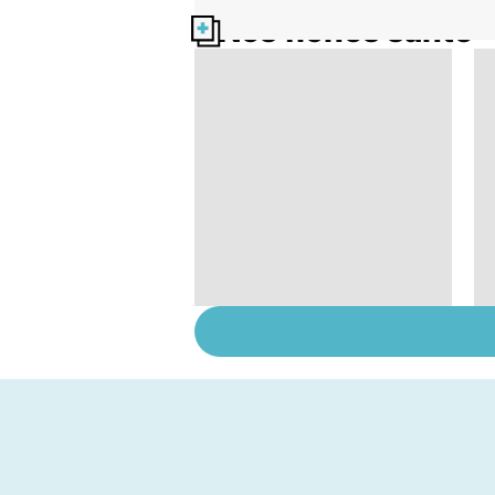
Nos fiches santé
Narcolepsie : des
crises de sommeil
involontaires