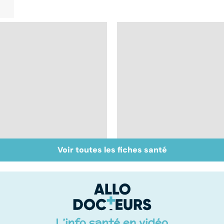
Voir toutes les fiches santé
Bien dormir, mais...
Le mystère de la
sans médicaments !
fibromyalgie