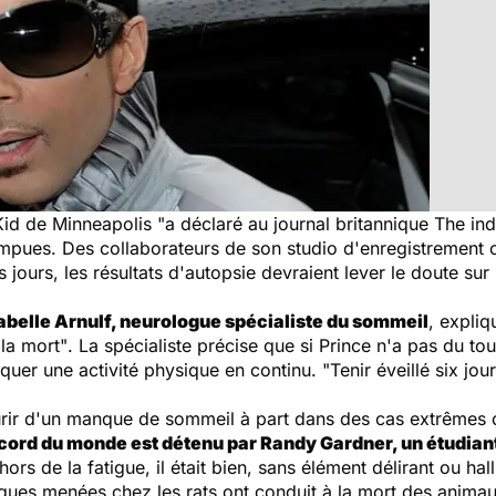
"Kid de Minneapolis "a déclaré au journal britannique
The in
mpues. Des collaborateurs de son studio d'enregistrement on
jours, les résultats d'autopsie devraient lever le doute sur
sabelle Arnulf, neurologue spécialiste du sommeil
, expli
la mort"
. La spécialiste précise que si Prince n'a pas du to
uer une activité physique en continu.
"Tenir éveillé six jo
ir d'un manque de sommeil à part dans des cas extrêmes 
cord du monde est détenu par Randy Gardner, un étudiant 
ors de la fatigue, il était bien, sans élément délirant ou hall
iques menées chez les rats
ont conduit à la mort des animau