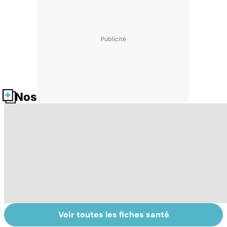
Nos fiches santé
Voir toutes les fiches santé
Bien dormir,
Fatigue
Q