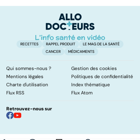
mais... sans
chronique : un
t
médicaments !
syndrome mal
c
connu
RECETTES
RAPPEL PRODUIT
LE MAG DE LA SANTÉ
CANCER
MÉDICAMENTS
Qui sommes-nous ?
Gestion des cookies
Mentions légales
Politiques de confidentialité
Charte d'utilisation
Index thématique
Flux RSS
Flux Atom
Retrouvez-nous sur