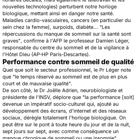
nouvelles technologies) perturbent notre horloge
biologique, mettant ainsi en danger notre santé.
Maladies cardio-vasculaires, cancers (en particulier du
sein chez la femme), surpoids, diabète...
"Les
répercussions du manque de sommeil sur la santé sont
graves"
, confirme à l'AFP le professeur Damien Léger,
responsable du centre du sommeil et de la vigilance à
l'Hôtel Dieu (AP-HP Paris-Descartes).
Performance contre sommeil de qualité
Quel que soit le secteur professionnel, le Pr Léger note
que
"le temps réservé au sommeil est de plus en plus
court et de mauvaise qualité"
.
De son côté,
le Dr Joëlle Adrien, neurobiologiste et
présidente de l'INSV, déplore que
"la performance [soit]
devenue un impératif socio-culturel qui, ajouté au
développement des écrans, d'internet et des réseaux
sociaux, dérègle totalement l'horloge biologique.
On
peut être sur le pont à toute heure du jour et de la nuit,
sept jours sur sept, avec comme conséquence un
manque chronique de sommeil ou une insomnie"
.