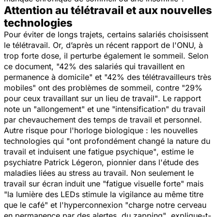
Attention au télétravail et aux nouvelles
technologies
Pour éviter de longs trajets, certains salariés choisissent
le télétravail. Or, d’après un récent rapport de l'ONU, à
trop forte dose, il perturbe également le sommeil. Selon
ce document,
"42% des salariés qui travaillent en
permanence à domicile"
et
"42% des télétravailleurs très
mobiles"
ont des problèmes de sommeil, contre
"29%
pour ceux travaillant sur un lieu de travail"
. Le rapport
note un
"allongement"
et une
"intensification"
du travail
par chevauchement des temps de travail et personnel.
Autre risque pour l'horloge biologique : les nouvelles
technologies qui
"ont profondément changé la nature du
travail et induisent une fatigue psychique"
, estime le
psychiatre Patrick Légeron, pionnier dans l'étude des
maladies liées au stress au travail. Non seulement le
travail sur écran induit une
"fatigue visuelle forte"
mais
"la lumière des LEDs stimule la vigilance au même titre
que le café"
et l'hyperconnexion
"charge notre cerveau
en permanence par des alertes, du zapping"
, explique-t-