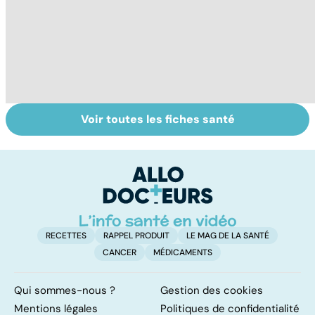
Voir toutes les fiches santé
Ostéoporose :
Compléments
Ca
préserver le
alimentaires :
p
capital osseux
utiles ou
c
dangereux ?
lâ
RECETTES
RAPPEL PRODUIT
LE MAG DE LA SANTÉ
CANCER
MÉDICAMENTS
Qui sommes-nous ?
Gestion des cookies
Mentions légales
Politiques de confidentialité