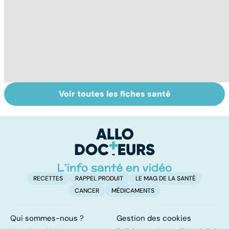
Voir toutes les fiches santé
Centenaires, des
Personnes
Q
exemples de
âgées : faire face
le
longévité
à la perte
d'autonomie
RECETTES
RAPPEL PRODUIT
LE MAG DE LA SANTÉ
CANCER
MÉDICAMENTS
Qui sommes-nous ?
Gestion des cookies