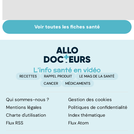
Voir toutes les fiches santé
Comment
Accident
C
maîtriser le
vasculaire
m
bégaiement ?
cérébral : l'enfant
également
touché
RECETTES
RAPPEL PRODUIT
LE MAG DE LA SANTÉ
CANCER
MÉDICAMENTS
Qui sommes-nous ?
Gestion des cookies
Mentions légales
Politiques de confidentialité
Charte d'utilisation
Index thématique
Flux RSS
Flux Atom