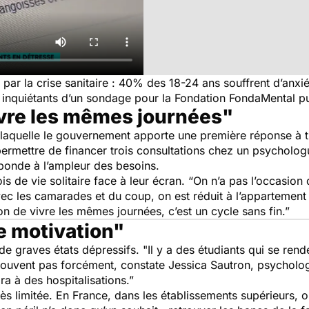
ée par la crise sanitaire : 40% des 18-24 ans souffrent d’anxi
ts inquiétants d’un sondage pour la Fondation FondaMental pu
ivre les mêmes journées"
on à laquelle le gouvernement apporte une première réponse à
ermettre de financer trois consultations chez un psychologue 
réponde à l’ampleur des besoins.
s de vie solitaire face à leur écran.
“On n’a pas l’occasion 
vec les camarades et du coup, on est réduit à l’appartement
ion de vivre les mêmes journées, c’est un cycle sans fin.”
e motivation"
de graves états dépressifs.
"Il y a des étudiants qui se rend
 trouvent pas forcément,
constate Jessica Sautron, psycholo
ra à des hospitalisations.”
t très limitée. En France, dans les établissements supérieur