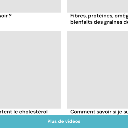
oir ?
Fibres, protéines, oméga
bienfaits des graines 
tent le cholestérol
Comment savoir si je 
Plus de vidéos