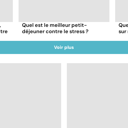
,
Quel est le meilleur petit-
Que
otre
déjeuner contre le stress ?
sur
Voir plus