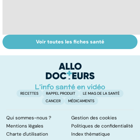
Voir toutes les fiches santé
Automne-hiver,
Post-partum : un
L
le temps de la
bouleversement
a
dépression
après la
p
saisonnière
naissance
RECETTES
RAPPEL PRODUIT
LE MAG DE LA SANTÉ
CANCER
MÉDICAMENTS
Qui sommes-nous ?
Gestion des cookies
Mentions légales
Politiques de confidentialité
Charte d'utilisation
Index thématique