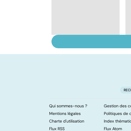
Ados : que faire en
cas de troubles du
comportement ?
REC
Qui sommes-nous ?
Gestion des c
Mentions légales
Politiques de c
Charte d'utilisation
Index thémati
Flux RSS
Flux Atom