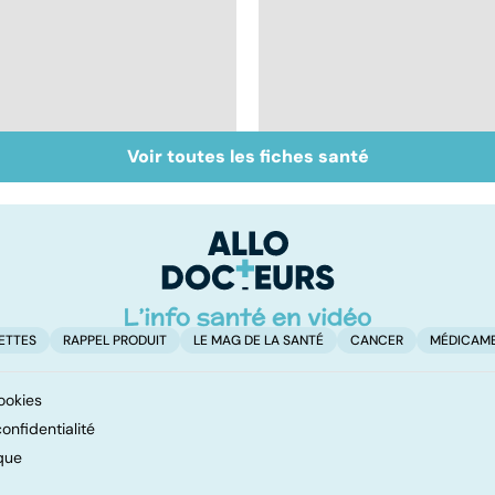
Voir toutes les fiches santé
Automutilation : des
Mieux comprendre la
ados en souffrance
schizophrénie
ETTES
RAPPEL PRODUIT
LE MAG DE LA SANTÉ
CANCER
MÉDICAM
ookies
onfidentialité
que