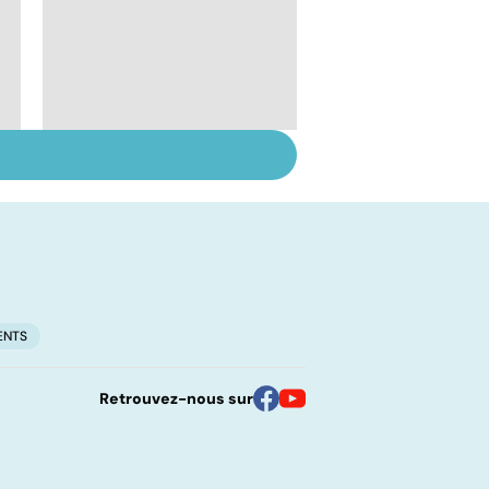
Se débarrasser de
ses phobies
ENTS
Retrouvez-nous sur