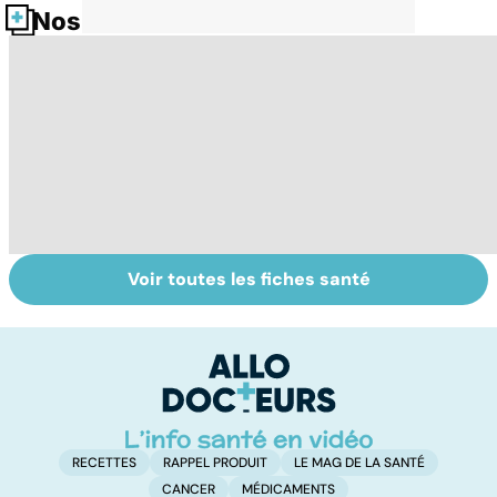
Nos fiches santé
Voir toutes les fiches santé
L'andropause, la
Incontinence
A
ménopause des
urinaire : les
bi
hommes ?
hommes aussi
c
in
RECETTES
RAPPEL PRODUIT
LE MAG DE LA SANTÉ
CANCER
MÉDICAMENTS