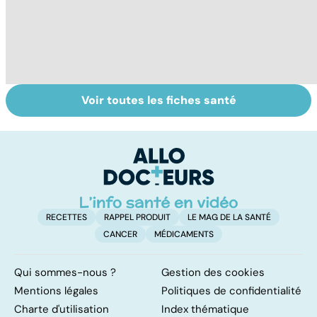
Voir toutes les fiches santé
L'andropause, la
Incontinence
In
ménopause des
urinaire : les
: 
hommes ?
hommes aussi
f
RECETTES
RAPPEL PRODUIT
LE MAG DE LA SANTÉ
CANCER
MÉDICAMENTS
Qui sommes-nous ?
Gestion des cookies
Mentions légales
Politiques de confidentialité
Charte d'utilisation
Index thématique