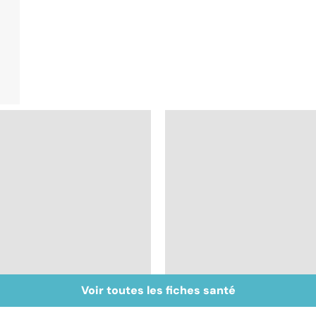
Voir toutes les fiches santé
Un rhume, ça se
Le choix du cartable
soigne ?
et des fournitures