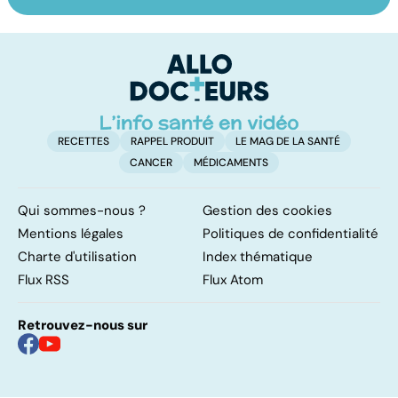
Grand froid : nos
Perturbateurs
Po
conseils
endocriniens :
le
une menace pour
de
notre santé
RECETTES
RAPPEL PRODUIT
LE MAG DE LA SANTÉ
CANCER
MÉDICAMENTS
Qui sommes-nous ?
Gestion des cookies
Mentions légales
Politiques de confidentialité
Charte d'utilisation
Index thématique
Flux RSS
Flux Atom
Retrouvez-nous sur