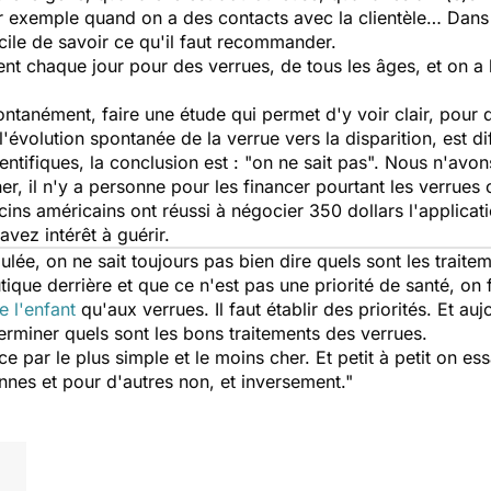
ar exemple quand on a des contacts avec la clientèle… Dans
ficile de savoir ce qu'il faut recommander.
ent chaque jour pour des verrues, de tous les âges, et on 
.
tanément, faire une étude qui permet d'y voir clair, pour di
'évolution spontanée de la verrue vers la disparition, est dif
entifiques, la conclusion est : "on ne sait pas". Nous n'av
her, il n'y a personne pour les financer pourtant les verrue
ns américains ont réussi à négocier 350 dollars l'applicati
 avez intérêt à guérir.
e, on ne sait toujours pas bien dire quels sont les traitem
ique derrière et que ce n'est pas une priorité de santé, on 
e l'enfant
qu'aux verrues. Il faut établir des priorités. Et auj
erminer quels sont les bons traitements des verrues.
 par le plus simple et le moins cher. Et petit à petit on es
nnes et pour d'autres non, et inversement."