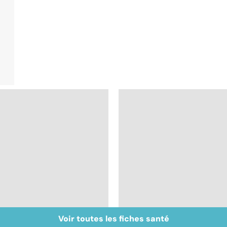
Voir toutes les fiches santé
Prurit,
Nécrose : quand les