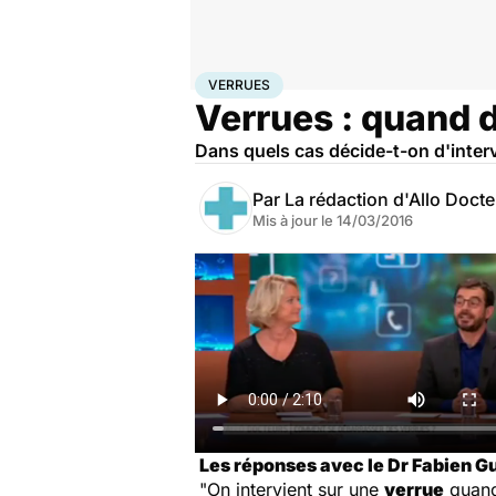
Accueil
Santé
Maladies
Verrues
VERRUES
Verrues : quand d
Dans quels cas décide-t-on d'interv
Par
La rédaction d'Allo Doct
Mis à jour le
14/03/2016
Les réponses avec le Dr Fabien G
"On intervient sur une
verrue
quand 