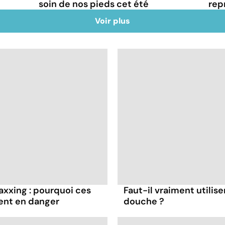
soin de nos pieds cet été
rep
Voir plus
axxing : pourquoi ces
Faut-il vraiment utilise
ent en danger
douche ?