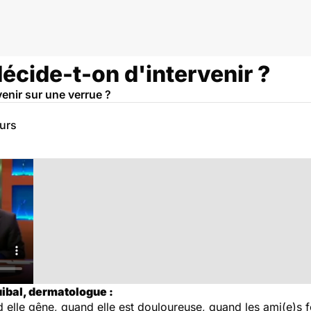
écide-t-on d'intervenir ?
enir sur une verrue ?
eurs
uibal, dermatologue :
elle gêne, quand elle est douloureuse, quand les ami(e)s 