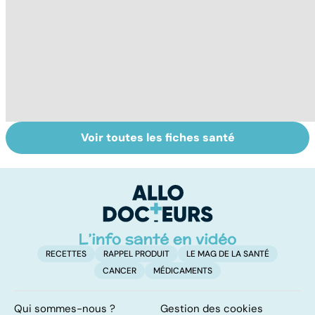
Voir toutes les fiches santé
Candidose
Ongles : quand
Q
buccale : quand
s'inquiéter ?
fo
la mycose
infecte la
bouche
RECETTES
RAPPEL PRODUIT
LE MAG DE LA SANTÉ
CANCER
MÉDICAMENTS
Qui sommes-nous ?
Gestion des cookies