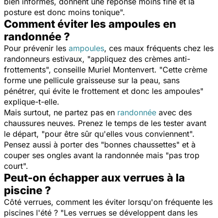
bien informés, donnent une réponse moins fine et la
posture est donc moins tonique
".
Comment éviter les ampoules en
randonnée ?
Pour prévenir les
ampoules
, ces maux fréquents chez les
randonneurs estivaux, "
appliquez des crèmes anti-
frottements
", conseille Muriel Montenvert. "
Cette crème
forme une pellicule graisseuse sur la peau, sans
pénétrer, qui évite le frottement et donc les ampoules
"
explique-t-elle.
Mais surtout, ne partez pas en
randonnée
avec des
chaussures neuves. Prenez le temps de les tester avant
le départ, "
pour être sûr qu'elles vous conviennent
".
Pensez aussi à porter des "
bonnes chaussettes
" et à
couper ses ongles avant la randonnée mais "
pas trop
court
".
Peut-on échapper aux verrues à la
piscine ?
Côté verrues, comment les éviter lorsqu'on fréquente les
piscines l'été ? "
Les verrues se développent dans les