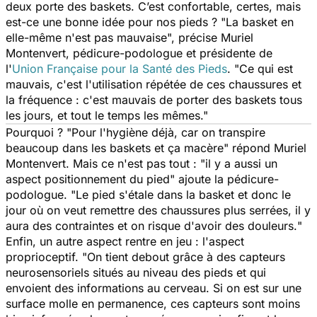
deux porte des baskets. C’est confortable, certes, mais
est-ce une bonne idée pour nos pieds ? "
La basket en
elle-même n'est pas mauvaise
", précise Muriel
Montenvert, pédicure-podologue et présidente de
l'
Union Française pour la Santé des Pieds
. "
Ce qui est
mauvais, c'est l'utilisation répétée de ces chaussures et
la fréquence : c'est mauvais de porter des baskets tous
les jours, et tout le temps les mêmes
."
Pourquoi ? "
Pour l'hygiène déjà, car on transpire
beaucoup dans les baskets et ça macère
" répond Muriel
Montenvert. Mais ce n'est pas tout : "
il y a aussi un
aspect positionnement du pied
" ajoute la pédicure-
podologue. "
Le pied s'étale dans la basket et donc le
jour où on veut remettre des chaussures plus serrées, il y
aura des contraintes et on risque d'avoir des douleurs.
"
Enfin, un autre aspect rentre en jeu : l'aspect
proprioceptif. "
On tient debout grâce à des capteurs
neurosensoriels situés au niveau des pieds et qui
envoient des informations au cerveau. Si on est sur une
surface molle en permanence, ces capteurs sont moins