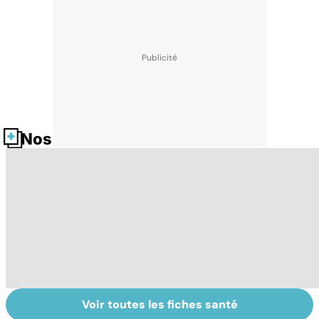
Nos fiches santé
Voir toutes les fiches santé
Tout savoir sur le
Prurit,
N