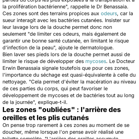
la prolifération bactérienne
", rappelle le Dr Benassaia.
Ces zones sont des terrains propices aux
odeurs
, car la
sueur interagit avec les bactéries cutanées. Insister sur
leur lavage lors de la douche permet donc non
seulement "
de limiter ces odeurs, mais également de
garantir une bonne santé cutanée, en limitant le risque
d'infection de la peau
", ajoute le dermatologue.
Bien laver ses pieds lors de la douche permet aussi de
limiter le risque de développer des
mycoses
. Le Docteur
Erwin Benassaia signale toutefois que pour ces zones,
l'importance du séchage est quasi-équivalente à celle du
nettoyage. "
Cela permet d'éviter la macération au niveau
de ces parties du corps, qui peut favoriser le
développement de mycoses et de bactéries tout au long
de la journée
", explique-t-il.
Les zones "oubliées" : l'arrière des
oreilles et les plis cutanés
On pense trop rarement à ces zones au moment de se
doucher, même lorsque l'on pense avoir réalisé une
toilette complète. "
L'arrière des oreilles accumule