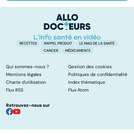
vitiligo
démangeaisons :
le
au secours, j'ai la
m
peau qui gratte !
RECETTES
RAPPEL PRODUIT
LE MAG DE LA SANTÉ
CANCER
MÉDICAMENTS
Qui sommes-nous ?
Gestion des cookies
Mentions légales
Politiques de confidentialité
Charte d'utilisation
Index thématique
Flux RSS
Flux Atom
Retrouvez-nous sur