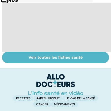
Voir toutes les fiches santé
Le lupus, une
Anémie :
To
maladie
symptômes,
vi
complexe
causes et
traitements
RECETTES
RAPPEL PRODUIT
LE MAG DE LA SANTÉ
CANCER
MÉDICAMENTS