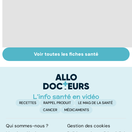
Voir toutes les fiches santé
Bien dormir,
Tout savoir sur
To
mais... sans
les maux du froid
c
médicaments !
RECETTES
RAPPEL PRODUIT
LE MAG DE LA SANTÉ
CANCER
MÉDICAMENTS
Qui sommes-nous ?
Gestion des cookies