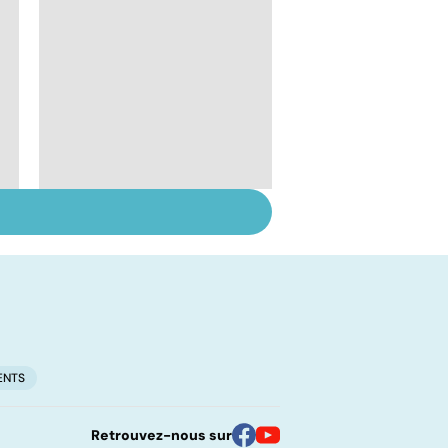
Prolapsus : quand les
organes descendent
ENTS
Retrouvez-nous sur