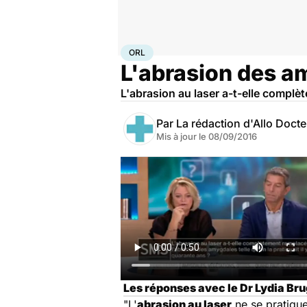
Accueil
Santé
Maladies
ORL
ORL
L'abrasion des am
L'abrasion au laser a-t-elle complèt
Par
La rédaction d'Allo Doct
Mis à jour le
08/09/2016
Les réponses avec le Dr Lydia Bru
"L'
abrasion au laser
ne se pratique 