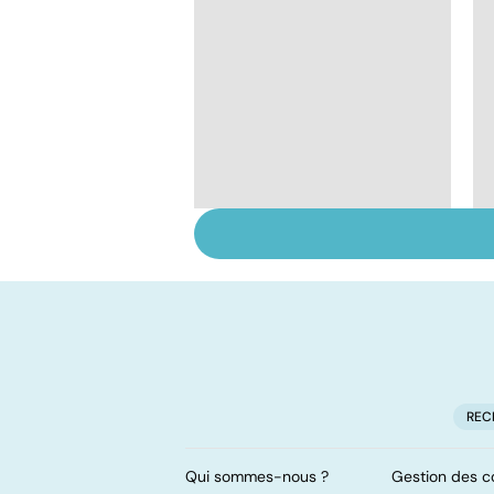
HPV : tout savoir sur
les papillomavirus
REC
Qui sommes-nous ?
Gestion des c