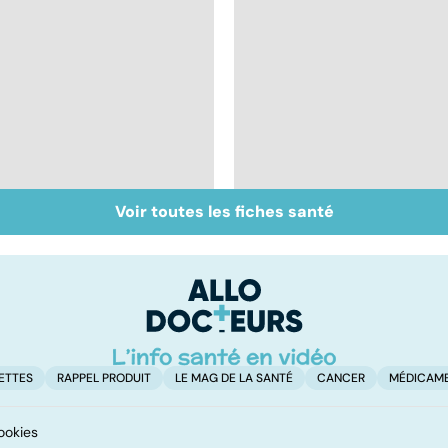
Voir toutes les fiches santé
Tout savoir sur le
Mélanome : le plus
cancer de la vessie
redouté des cancers
de la peau
ETTES
RAPPEL PRODUIT
LE MAG DE LA SANTÉ
CANCER
MÉDICAM
ookies