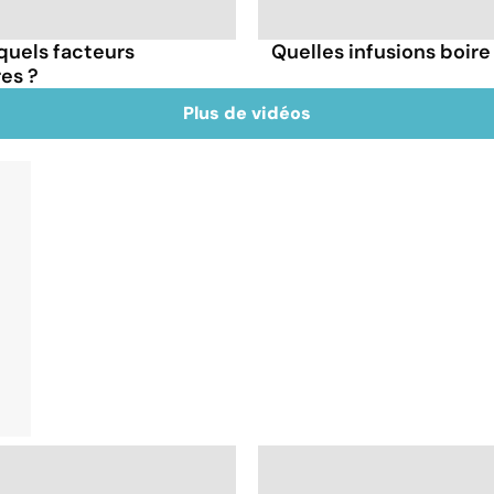
 quels facteurs
Quelles infusions boire 
res ?
Plus de vidéos