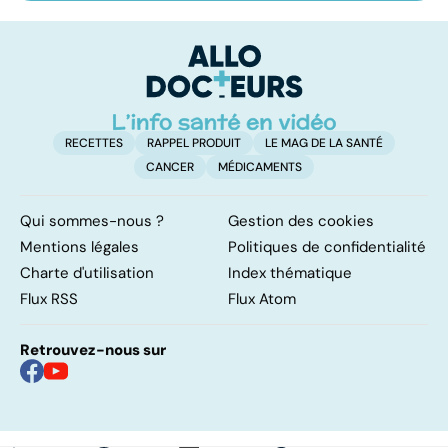
sur les
salivaires : les
l'
papillomavirus
tumeurs de la
ga
glande parotide
h
RECETTES
RAPPEL PRODUIT
LE MAG DE LA SANTÉ
CANCER
MÉDICAMENTS
Qui sommes-nous ?
Gestion des cookies
Mentions légales
Politiques de confidentialité
Charte d'utilisation
Index thématique
Flux RSS
Flux Atom
Retrouvez-nous sur