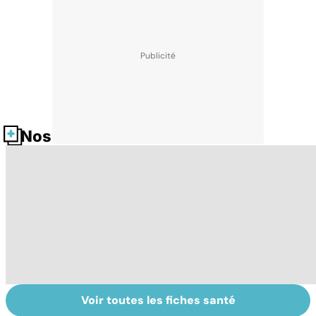
Nos fiches santé
Voir toutes les fiches santé
HPV : tout savoir
Glandes
T