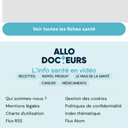
Voir toutes les fiches santé
Troubles anxieux,
Un rhume, ça se
V
une anxiété
soigne ?
v
envahissante
RECETTES
RAPPEL PRODUIT
LE MAG DE LA SANTÉ
CANCER
MÉDICAMENTS
Qui sommes-nous ?
Gestion des cookies
Mentions légales
Politiques de confidentialité
Charte d'utilisation
Index thématique
Flux RSS
Flux Atom