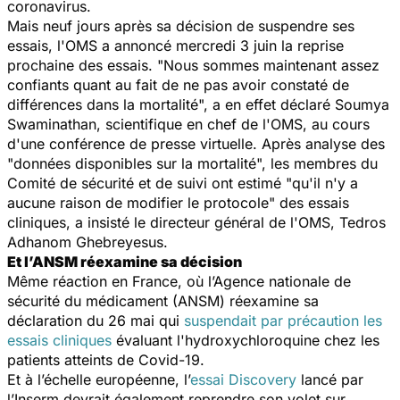
coronavirus.
Mais neuf jours après sa décision de suspendre ses
essais, l'OMS a annoncé mercredi 3 juin la reprise
prochaine des essais. "
Nous sommes maintenant assez
confiants quant au fait de ne pas avoir constaté de
différences dans la mortalité
", a en effet déclaré Soumya
Swaminathan, scientifique en chef de l'OMS, au cours
d'une conférence de presse virtuelle. Après analyse des
"
données disponibles sur la mortalité
", les membres du
Comité de sécurité et de suivi ont estimé "
qu'il n'y a
aucune raison de modifier le protocole
" des essais
cliniques, a insisté le directeur général de l'OMS, Tedros
Adhanom Ghebreyesus.
Et l’ANSM réexamine sa décision
Même réaction en France, où l’Agence nationale de
sécurité du médicament (ANSM) réexamine sa
déclaration du 26 mai qui
suspendait par précaution les
essais cliniques
évaluant l'hydroxychloroquine chez les
patients atteints de Covid-19.
Et à l’échelle européenne, l’
essai Discovery
lancé par
l’Inserm devrait également reprendre son volet sur