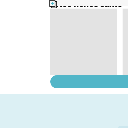
Nos fiches santé
Dérèglement
hormonal : et si
c'était les
surrénales ?