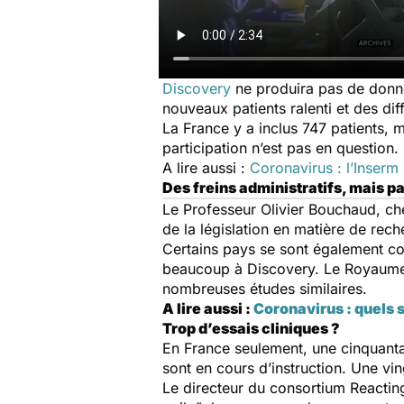
Discovery
ne produira pas de donné
nouveaux patients ralenti et des dif
La France y a inclus 747 patients, m
participation n’est pas en question.
A lire aussi :
Coronavirus : l’Inserm 
Des freins administratifs, mais 
Le Professeur Olivier Bouchaud, che
de la législation en matière de rec
Certains pays se sont également co
beaucoup à Discovery. Le Royaume-U
nombreuses études similaires.
A lire aussi :
Coronavirus : quels s
Trop d’essais cliniques ?
En France seulement, une cinquanta
sont en cours d’instruction. Une vi
Le directeur du consortium Reactin