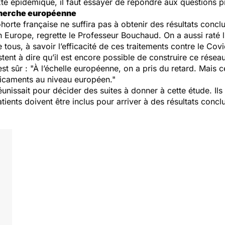
te épidémique, il faut essayer de répondre aux questions pr
cherche européenne
rte française ne suffira pas à obtenir des résultats conclua
Europe, regrette le Professeur Bouchaud. On a aussi raté l
tous, à savoir l’efficacité de ces traitements contre le Covi
stent à dire qu’il est encore possible de construire ce rés
 sûr : "À l’échelle européenne, on a pris du retard. Mais ce
dicaments au niveau européen."
unissait pour décider des suites à donner à cette étude. Ils
patients doivent être inclus pour arriver à des résultats concl