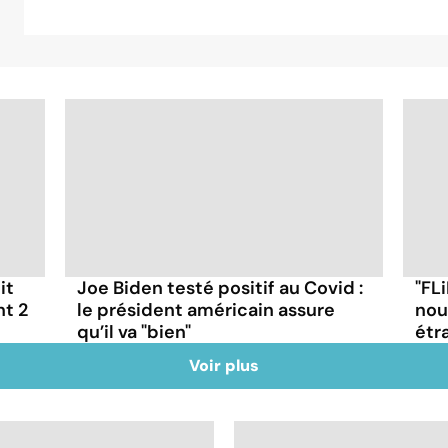
it
Joe Biden testé positif au Covid :
"FLi
nt 2
le président américain assure
nou
qu’il va "bien"
étr
Voir plus