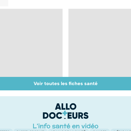
Voir toutes les fiches santé
Tout savoir sur les
Inflammation des
infections
amygdales : que faire
pulmonaires
en cas d'angine ?