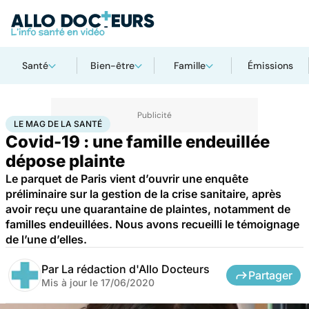
Santé
Bien-être
Famille
Émissions
Accueil
Santé
Société
Justice
Le Mag de la Santé
LE MAG DE LA SANTÉ
Covid-19 : une famille endeuillée
dépose plainte
Le parquet de Paris vient d’ouvrir une enquête
préliminaire sur la gestion de la crise sanitaire, après
avoir reçu une quarantaine de plaintes, notamment de
familles endeuillées. Nous avons recueilli le témoignage
de l’une d’elles.
Par
La rédaction d'Allo Docteurs
Partager
Mis à jour le
17/06/2020