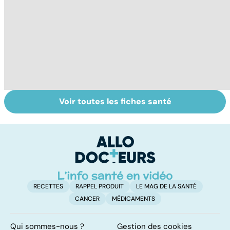
Voir toutes les fiches santé
Centenaires, des
Personnes
Q
exemples de
âgées : faire face
le
longévité
à la perte
d'autonomie
RECETTES
RAPPEL PRODUIT
LE MAG DE LA SANTÉ
CANCER
MÉDICAMENTS
Qui sommes-nous ?
Gestion des cookies