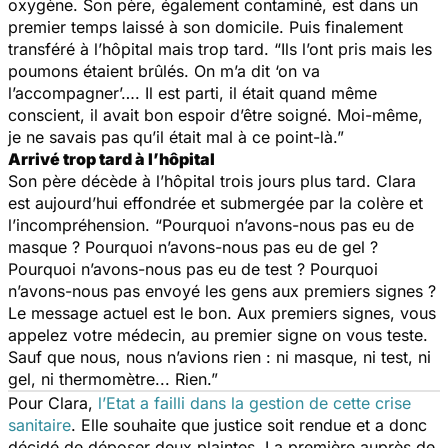
oxygène. Son père, également contaminé, est dans un
premier temps laissé à son domicile. Puis finalement
transféré à l’hôpital mais trop tard.
“Ils l’ont pris mais les
poumons étaient brûlés. On m’a dit ‘on va
l’accompagner’…. Il est parti, il était quand même
conscient, il avait bon espoir d’être soigné. Moi-même,
je ne savais pas qu’il était mal à ce point-là.”
Arrivé trop tard à l’hôpital
Son père décède à l’hôpital trois jours plus tard. Clara
est aujourd’hui effondrée et submergée par la colère et
l’incompréhension.
“Pourquoi n’avons-nous pas eu de
masque ? Pourquoi n’avons-nous pas eu de gel ?
Pourquoi n’avons-nous pas eu de test ? Pourquoi
n’avons-nous pas envoyé les gens aux premiers signes ?
Le message actuel est le bon. Aux premiers signes, vous
appelez votre médecin, au premier signe on vous teste.
Sauf que nous, nous n’avions rien : ni masque, ni test, ni
gel, ni thermomètre... Rien.”
Pour Clara,
l’Etat a failli dans la gestion de cette crise
sanitaire
. Elle souhaite que justice soit rendue et a donc
décidé de déposer deux plaintes. La première auprès de