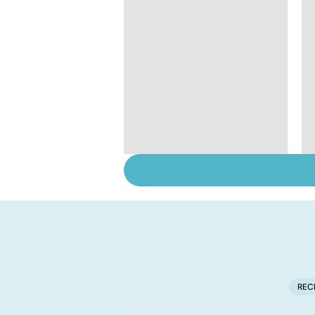
Dérèglement
hormonal : et si
c'était les
surrénales ?
REC