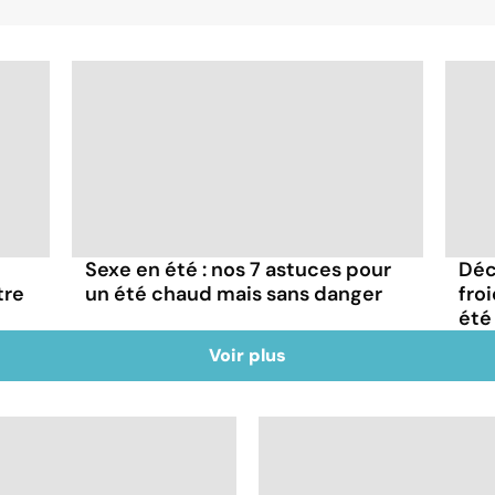
Sexe en été : nos 7 astuces pour
Déc
tre
un été chaud mais sans danger
fro
été
Voir plus