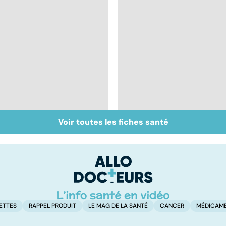
Voir toutes les fiches santé
Tout savoir sur les
Inflammation des
infections
amygdales : que faire
pulmonaires
en cas d'angine ?
ETTES
RAPPEL PRODUIT
LE MAG DE LA SANTÉ
CANCER
MÉDICAM