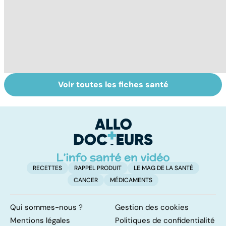
Voir toutes les fiches santé
Troubles anxieux,
Un rhume, ça se
Gl
une anxiété
soigne ?
l
envahissante
la
c
RECETTES
RAPPEL PRODUIT
LE MAG DE LA SANTÉ
CANCER
MÉDICAMENTS
Qui sommes-nous ?
Gestion des cookies
Mentions légales
Politiques de confidentialité