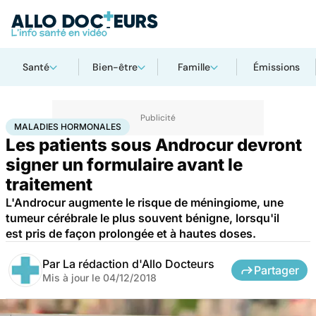
Santé
Bien-être
Famille
Émissions
Accueil
Santé
Maladies
Cancer
Maladies hormonales
MALADIES HORMONALES
Les patients sous Androcur devront
signer un formulaire avant le
traitement
L'Androcur augmente le risque de méningiome, une
tumeur cérébrale le plus souvent bénigne, lorsqu'il
est pris de façon prolongée et à hautes doses.
Par
La rédaction d'Allo Docteurs
Partager
Mis à jour le
04/12/2018