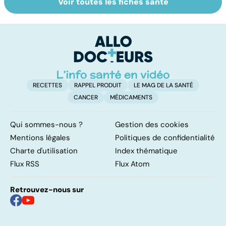
Voir toutes les fiches santé
Sécheresse
Pesticides :
D
vaginale : un
retour au bio ?
ho
large choix de
c'
traitements
su
RECETTES
RAPPEL PRODUIT
LE MAG DE LA SANTÉ
CANCER
MÉDICAMENTS
Qui sommes-nous ?
Gestion des cookies
Mentions légales
Politiques de confidentialité
Charte d'utilisation
Index thématique
Flux RSS
Flux Atom
Retrouvez-nous sur