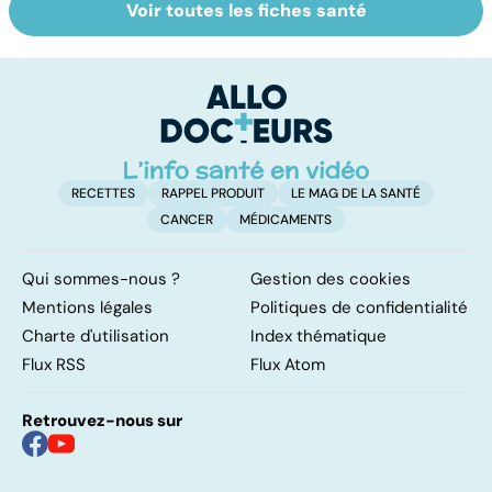
Voir toutes les fiches santé
Tout savoir sur
Inflammation des
Su
les infections
amygdales : que
le
pulmonaires
faire en cas
l'
d'angine ?
RECETTES
RAPPEL PRODUIT
LE MAG DE LA SANTÉ
CANCER
MÉDICAMENTS
Qui sommes-nous ?
Gestion des cookies
Mentions légales
Politiques de confidentialité
Charte d'utilisation
Index thématique
Flux RSS
Flux Atom
Retrouvez-nous sur