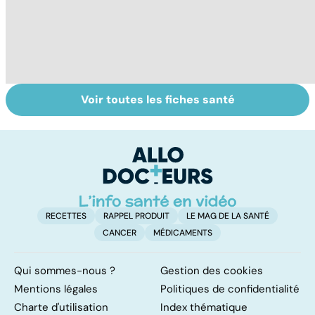
Voir toutes les fiches santé
Comment
Le magnésium,
In
faciliter la
un oligo-élément
l
digestion ?
vital
F
so
RECETTES
RAPPEL PRODUIT
LE MAG DE LA SANTÉ
CANCER
MÉDICAMENTS
Qui sommes-nous ?
Gestion des cookies
Mentions légales
Politiques de confidentialité
Charte d'utilisation
Index thématique