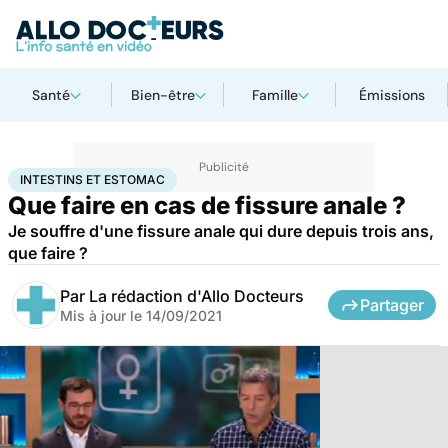
Santé
Bien-être
Famille
Émissions
Accueil
Santé
Intestins et estomac
INTESTINS ET ESTOMAC
Que faire en cas de fissure anale ?
Je souffre d'une fissure anale qui dure depuis trois ans,
que faire ?
Par
La rédaction d'Allo Docteurs
Partager
Mis à jour le
14/09/2021