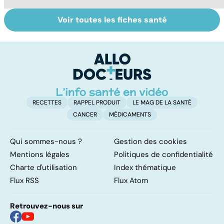
Voir toutes les fiches santé
Tout savoir sur
Douleurs de
Ac
nos excréments
l'anus : oser en
c
parler
l'
m
RECETTES
RAPPEL PRODUIT
LE MAG DE LA SANTÉ
CANCER
MÉDICAMENTS
Qui sommes-nous ?
Gestion des cookies
Mentions légales
Politiques de confidentialité
Charte d'utilisation
Index thématique
Flux RSS
Flux Atom
Retrouvez-nous sur