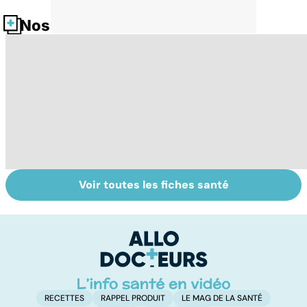
Nos fiches santé
Voir toutes les fiches santé
Tout savoir sur
Acidité, brûlures,
La
nos excréments
crampes... quand
c
l'estomac fait
da
mal
RECETTES
RAPPEL PRODUIT
LE MAG DE LA SANTÉ