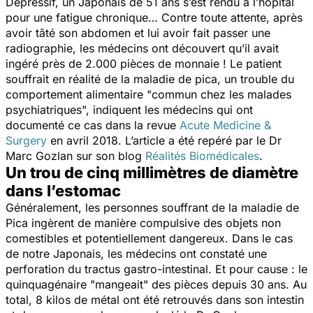
Dépressif, un Japonais de 51 ans s’est rendu à l’hôpital
pour une fatigue chronique… Contre toute attente, après
avoir tâté son abdomen et lui avoir fait passer une
radiographie, les médecins ont découvert qu’il avait
ingéré près de 2.000 pièces de monnaie ! Le patient
souffrait en réalité de la maladie de pica, un trouble du
comportement alimentaire "
commun chez les malades
psychiatriques
", indiquent les médecins qui ont
documenté ce cas dans la revue
Acute Medicine &
Surgery
en avril 2018. L’article a été repéré par le Dr
Marc Gozlan sur son blog
Réalités Biomédicales
.
Un trou de cinq millimètres de diamètre
dans l’estomac
Généralement, les personnes souffrant de la maladie de
Pica ingèrent de manière compulsive des objets non
comestibles et potentiellement dangereux. Dans le cas
de notre Japonais, les médecins ont constaté une
perforation du tractus gastro-intestinal. Et pour cause : le
quinquagénaire "mangeait" des pièces depuis 30 ans. Au
total, 8 kilos de métal ont été retrouvés dans son intestin