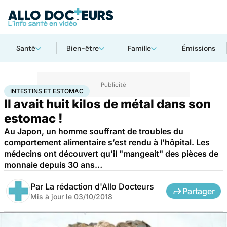
Santé
Bien-être
Famille
Émissions
Accueil
Santé
Intestins et estomac
INTESTINS ET ESTOMAC
Il avait huit kilos de métal dans son
estomac !
Au Japon, un homme souffrant de troubles du
comportement alimentaire s’est rendu à l’hôpital. Les
médecins ont découvert qu’il "mangeait" des pièces de
monnaie depuis 30 ans…
Par
La rédaction d'Allo Docteurs
Partager
Mis à jour le
03/10/2018