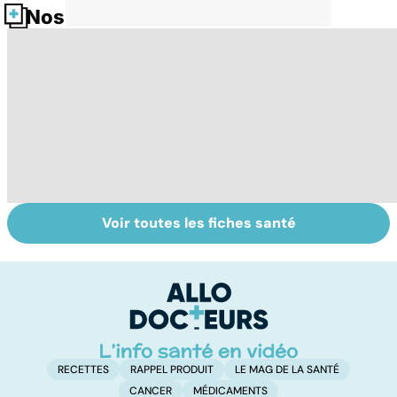
Nos fiches santé
Voir toutes les fiches santé
L'endométriose :
Ovaires
To
des douleurs
polykystiques :
le
liées aux règles
un syndrome
p
fréquent
RECETTES
RAPPEL PRODUIT
LE MAG DE LA SANTÉ
CANCER
MÉDICAMENTS